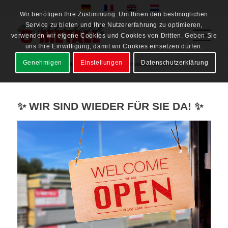
Wir benötigen Ihre Zustimmung. Um Ihnen den bestmöglichen
Service zu bieten und Ihre Nutzererfahrung zu optimieren,
verwenden wir eigene Cookies und Cookies von Dritten. Geben Sie
uns Ihre Einwilligung, damit wir Cookies einsetzen dürfen.
Genehmigen
Einstellungen
Datenschutzerklärung
Startseite
/
Neuigkeiten
/
News
/
✨ Wir sind wieder für Sie da! ✨
✨ WIR SIND WIEDER FÜR SIE DA! ✨