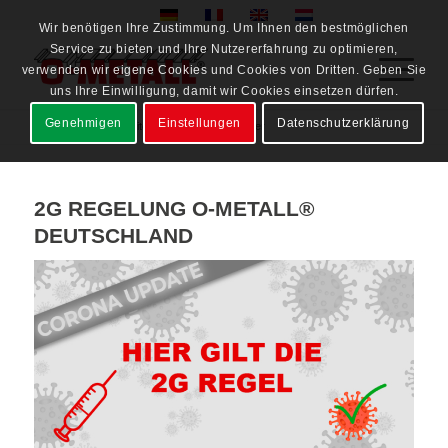
Wir benötigen Ihre Zustimmung. Um Ihnen den bestmöglichen
Service zu bieten und Ihre Nutzererfahrung zu optimieren,
verwenden wir eigene Cookies und Cookies von Dritten. Geben Sie
uns Ihre Einwilligung, damit wir Cookies einsetzen dürfen.
Genehmigen
Einstellungen
Datenschutzerklärung
Startseite
/
Neuigkeiten
/
/
2021
/
November
2G REGELUNG O-METALL®
DEUTSCHLAND