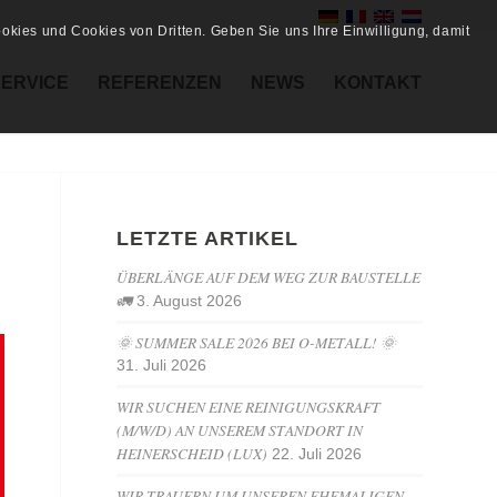
kies und Cookies von Dritten. Geben Sie uns Ihre Einwilligung, damit
SERVICE
REFERENZEN
NEWS
KONTAKT
LETZTE ARTIKEL
ÜBERLÄNGE AUF DEM WEG ZUR BAUSTELLE
🚛
3. August 2026
🌞 SUMMER SALE 2026 BEI O-METALL! 🌞
31. Juli 2026
WIR SUCHEN EINE REINIGUNGSKRAFT
(M/W/D) AN UNSEREM STANDORT IN
HEINERSCHEID (LUX)
22. Juli 2026
WIR TRAUERN UM UNSEREN EHEMALIGEN