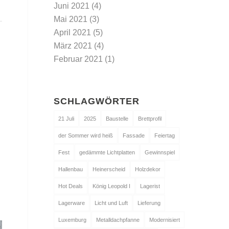
Juni 2021
(4)
Mai 2021
(3)
April 2021
(5)
März 2021
(4)
Februar 2021
(1)
SCHLAGWÖRTER
21 Juli
2025
Baustelle
Brettprofil
der Sommer wird heiß
Fassade
Feiertag
Fest
gedämmte Lichtplatten
Gewinnspiel
Hallenbau
Heinerscheid
Holzdekor
Hot Deals
König Leopold I
Lagerist
Lagerware
Licht und Luft
Lieferung
Luxemburg
Metalldachpfanne
Modernisiert