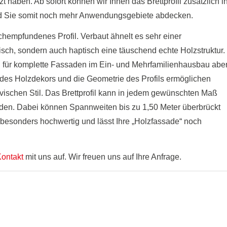
 haben. Ab sofort können wir Ihnen das Brettprofil zusätzlich i
d Sie somit noch mehr Anwendungsgebiete abdecken.
achempfundenes Profil. Verbaut ähnelt es sehr einer
isch, sondern auch haptisch eine täuschend echte Holzstruktur.
h für komplette Fassaden im Ein- und Mehrfamilienhausbau abe
 des Holzdekors und die Geometrie des Profils ermöglichen
avischen Stil. Das Brettprofil kann in jedem gewünschten Maß
rden. Dabei können Spannweiten bis zu 1,50 Meter überbrückt
t besonders hochwertig und lässt Ihre „Holzfassade“ noch
ontakt
mit uns auf. Wir freuen uns auf Ihre Anfrage.