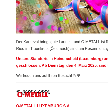
Der Karneval bringt gute Laune – und O-METALL ist f
Ried im Traunkreis (Österreich) sind am Rosenmontag
Unsere Standorte in Heinerscheid (Luxemburg) u
geschlossen.
Ab Dienstag, den 4. März 2025, sind 
Wir freuen uns auf Ihren Besuch! 🎊💙
O-METALL LUXEMBURG S.A.