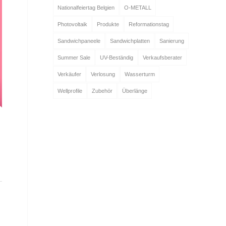
Nationalfeiertag Belgien
O-METALL
Photovoltaik
Produkte
Reformationstag
Sandwichpaneele
Sandwichplatten
Sanierung
Summer Sale
UV-Beständig
Verkaufsberater
Verkäufer
Verlosung
Wasserturm
Wellprofile
Zubehör
Überlänge