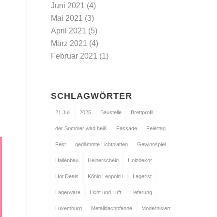
Juni 2021
(4)
Mai 2021
(3)
April 2021
(5)
März 2021
(4)
Februar 2021
(1)
SCHLAGWÖRTER
21 Juli
2025
Baustelle
Brettprofil
der Sommer wird heiß
Fassade
Feiertag
Fest
gedämmte Lichtplatten
Gewinnspiel
Hallenbau
Heinerscheid
Holzdekor
Hot Deals
König Leopold I
Lagerist
Lagerware
Licht und Luft
Lieferung
Luxemburg
Metalldachpfanne
Modernisiert