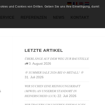
kies und Cookies von Dritten. Geben Sie uns Ihre Einwilligung, damit
SERVICE
REFERENZEN
NEWS
KONTAKT
LETZTE ARTIKEL
ÜBERLÄNGE AUF DEM WEG ZUR BAUSTELLE
🚛
3. August 2026
🌞 SUMMER SALE 2026 BEI O-METALL! 🌞
31. Juli 2026
WIR SUCHEN EINE REINIGUNGSKRAFT
(M/W/D) AN UNSEREM STANDORT IN
HEINERSCHEID (LUX)
22. Juli 2026
WIR TRAUERN UM UNSEREN EHEMALIGEN