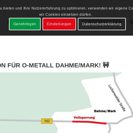
 bieten und Ihre Nutzererfahrung zu optimieren, verwenden wir eigene Coo
wir Cookies einsetzen dürfen.
PRODUKTE
LAGERWARE
SONDERPOSTEN
Genehmigen
Einstellungen
Datenschutzerklärung
N FÜR O-METALL DAHME/MARK! 🚧