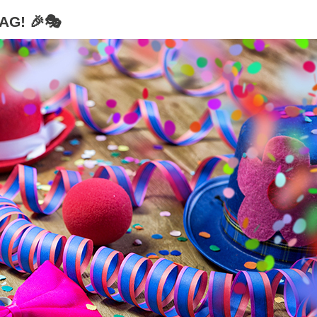
AG! 🎉🎭