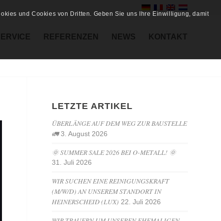
kies und Cookies von Dritten. Geben Sie uns Ihre Einwilligung, damit
SERVICE
REFERENZEN
NEWS
KONTAKT
LETZTE ARTIKEL
ÜBERLÄNGE AUF DEM WEG ZUR BAUSTELLE
🚛
3. August 2026
🌞 SUMMER SALE 2026 BEI O-METALL! 🌞
31. Juli 2026
WIR SUCHEN EINE REINIGUNGSKRAFT
(M/W/D) AN UNSEREM STANDORT IN
HEINERSCHEID (LUX)
22. Juli 2026
WIR TRAUERN UM UNSEREN EHEMALIGEN