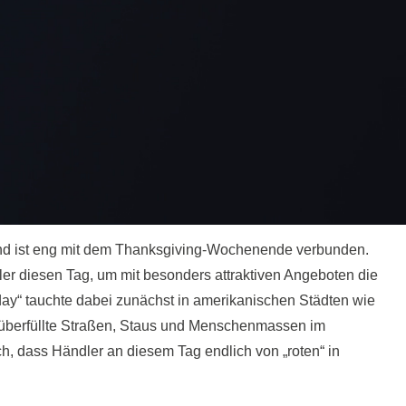
und ist eng mit dem Thanksgiving-Wochenende verbunden.
ler diesen Tag, um mit besonders attraktiven Angeboten die
day“ tauchte dabei zunächst in amerikanischen Städten wie
r überfüllte Straßen, Staus und Menschenmassen im
ch, dass Händler an diesem Tag endlich von „roten“ in