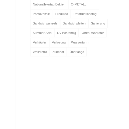
Nationalfeiertag Belgien
O-METALL
Photovoltaik
Produkte
Reformationstag
Sandwichpaneele
Sandwichplatten
Sanierung
Summer Sale
UV-Beständig
Verkaufsberater
Verkäufer
Verlosung
Wasserturm
Wellprofile
Zubehör
Überlänge