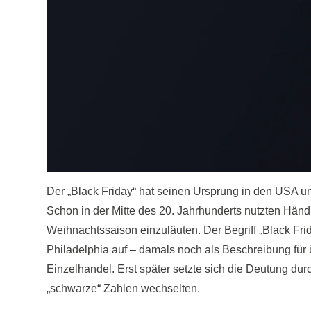
Der „Black Friday“ hat seinen Ursprung in den USA 
Schon in der Mitte des 20. Jahrhunderts nutzten Händ
Weihnachtssaison einzuläuten. Der Begriff „Black Fri
Philadelphia auf – damals noch als Beschreibung fü
Einzelhandel. Erst später setzte sich die Deutung dur
„schwarze“ Zahlen wechselten.