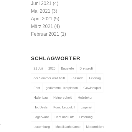
Juni 2021
(4)
Mai 2021
(3)
April 2021
(5)
März 2021
(4)
Februar 2021
(1)
SCHLAGWÖRTER
21 Juli
2025
Baustelle
Brettprofil
der Sommer wird heiß
Fassade
Feiertag
Fest
gedämmte Lichtplatten
Gewinnspiel
Hallenbau
Heinerscheid
Holzdekor
Hot Deals
König Leopold I
Lagerist
Lagerware
Licht und Luft
Lieferung
Luxemburg
Metalldachpfanne
Modernisiert