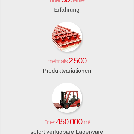
über
Jahre
Erfahrung
2
500
mehr als
.
Produktvariationen
450
000
über
.
m²
sofort verfügbare Lagerware