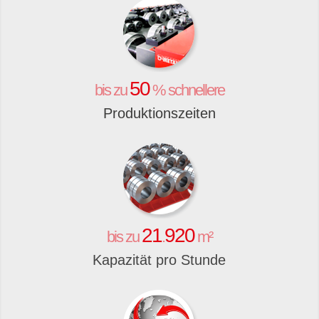
50
bis zu
% schnellere
Produktionszeiten
21
920
bis zu
.
m²
Kapazität pro Stunde