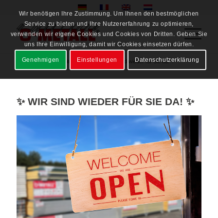
Wir benötigen Ihre Zustimmung. Um Ihnen den bestmöglichen
Service zu bieten und Ihre Nutzererfahrung zu optimieren,
verwenden wir eigene Cookies und Cookies von Dritten. Geben Sie
uns Ihre Einwilligung, damit wir Cookies einsetzen dürfen.
Genehmigen
Einstellungen
Datenschutzerklärung
Startseite
/
Neuigkeiten
/
News
/
✨ Wir sind wieder für Sie da! ✨
✨ WIR SIND WIEDER FÜR SIE DA! ✨