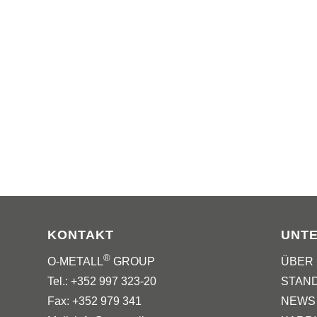
KONTAKT
UNT
®
O-METALL
GROUP
ÜBER
Tel.: +352 997 323-20
STAN
Fax: +352 979 341
NEWS