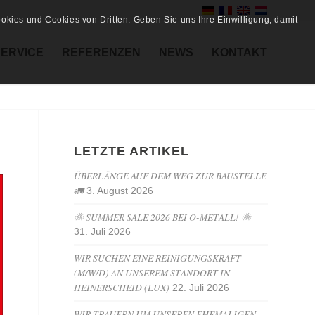
kies und Cookies von Dritten. Geben Sie uns Ihre Einwilligung, damit
SERVICE
REFERENZEN
NEWS
KONTAKT
LETZTE ARTIKEL
ÜBERLÄNGE AUF DEM WEG ZUR BAUSTELLE
🚛
3. August 2026
🌞 SUMMER SALE 2026 BEI O-METALL! 🌞
31. Juli 2026
WIR SUCHEN EINE REINIGUNGSKRAFT
(M/W/D) AN UNSEREM STANDORT IN
HEINERSCHEID (LUX)
22. Juli 2026
WIR TRAUERN UM UNSEREN EHEMALIGEN