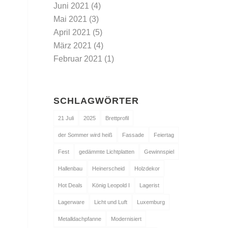
Juni 2021
(4)
Mai 2021
(3)
April 2021
(5)
März 2021
(4)
Februar 2021
(1)
SCHLAGWÖRTER
21 Juli
2025
Brettprofil
der Sommer wird heiß
Fassade
Feiertag
Fest
gedämmte Lichtplatten
Gewinnspiel
Hallenbau
Heinerscheid
Holzdekor
Hot Deals
König Leopold I
Lagerist
Lagerware
Licht und Luft
Luxemburg
Metalldachpfanne
Modernisiert