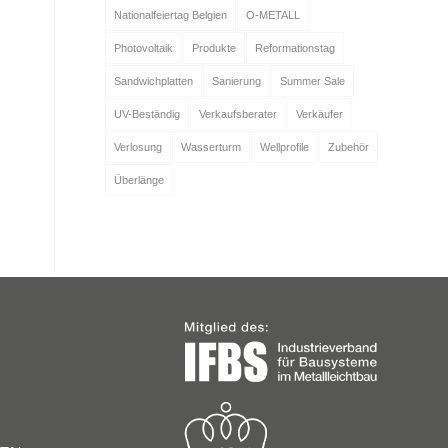
Nationalfeiertag Belgien
O-METALL
Photovoltaik
Produkte
Reformationstag
Sandwichplatten
Sanierung
Summer Sale
UV-Beständig
Verkaufsberater
Verkäufer
Verlosung
Wasserturm
Wellprofile
Zubehör
Überlänge