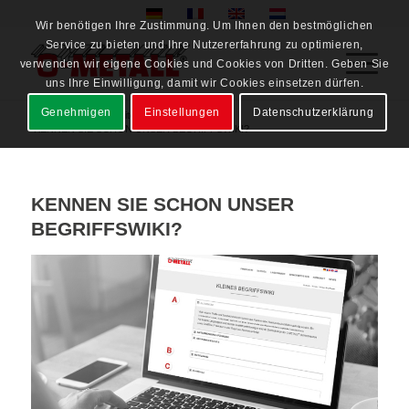
Wir benötigen Ihre Zustimmung. Um Ihnen den bestmöglichen
Service zu bieten und Ihre Nutzererfahrung zu optimieren,
verwenden wir eigene Cookies und Cookies von Dritten. Geben Sie
uns Ihre Einwilligung, damit wir Cookies einsetzen dürfen.
Genehmigen
Einstellungen
Datenschutzerklärung
Startseite
/
Neuigkeiten
/
News
/
KENNEN SIE SCHON UNSER BEGRIFFSWIKI?
KENNEN SIE SCHON UNSER
BEGRIFFSWIKI?