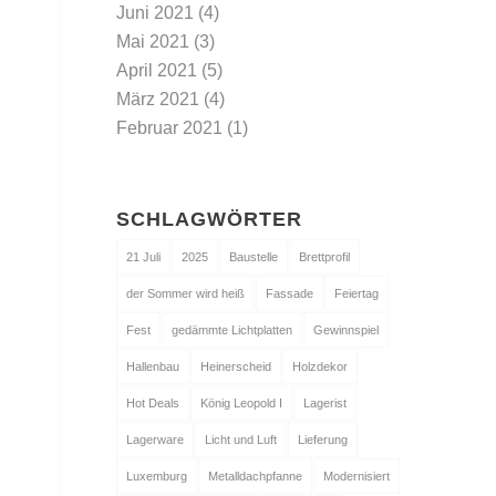
Juni 2021
(4)
Mai 2021
(3)
April 2021
(5)
März 2021
(4)
Februar 2021
(1)
SCHLAGWÖRTER
21 Juli
2025
Baustelle
Brettprofil
der Sommer wird heiß
Fassade
Feiertag
Fest
gedämmte Lichtplatten
Gewinnspiel
Hallenbau
Heinerscheid
Holzdekor
Hot Deals
König Leopold I
Lagerist
Lagerware
Licht und Luft
Lieferung
Luxemburg
Metalldachpfanne
Modernisiert