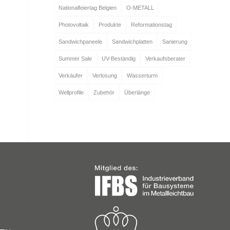
Nationalfeiertag Belgien
O-METALL
Photovoltaik
Produkte
Reformationstag
Sandwichpaneele
Sandwichplatten
Sanierung
Summer Sale
UV-Beständig
Verkaufsberater
Verkäufer
Verlosung
Wasserturm
Wellprofile
Zubehör
Überlänge