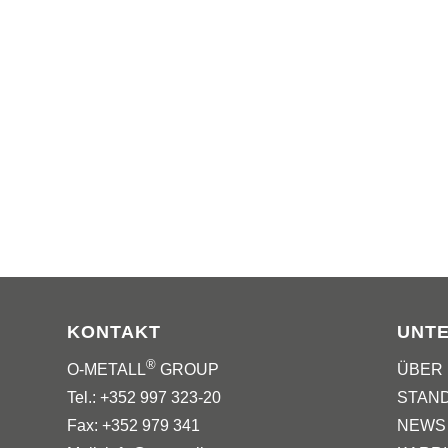
KONTAKT
UNT
®
O-METALL
GROUP
ÜBER
Tel.: +352 997 323-20
STAN
Fax: +352 979 341
NEWS