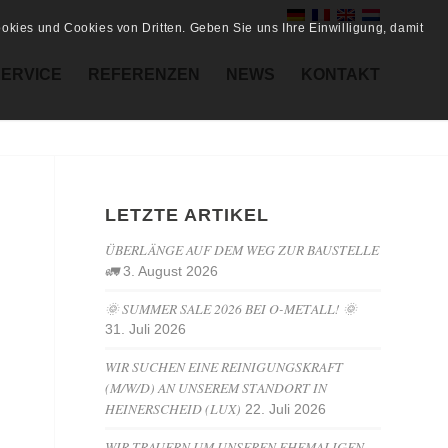
kies und Cookies von Dritten. Geben Sie uns Ihre Einwilligung, damit
SERVICE
REFERENZEN
NEWS
KONTAKT
LETZTE ARTIKEL
ÜBERLÄNGE AUF DEM WEG ZUR BAUSTELLE
🚛
3. August 2026
🌞 SUMMER SALE 2026 BEI O-METALL! 🌞
31. Juli 2026
WIR SUCHEN EINE REINIGUNGSKRAFT
(M/W/D) AN UNSEREM STANDORT IN
HEINERSCHEID (LUX)
22. Juli 2026
WIR TRAUERN UM UNSEREN EHEMALIGEN