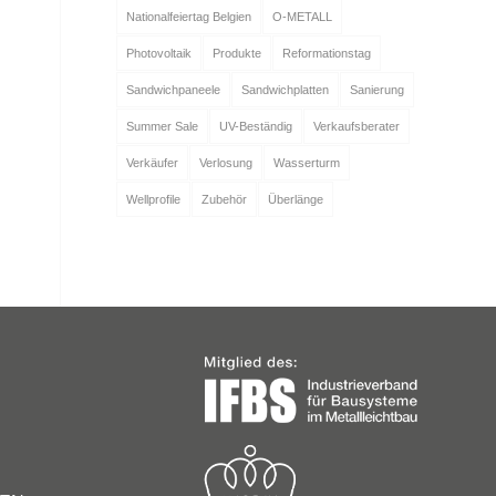
Nationalfeiertag Belgien
O-METALL
Photovoltaik
Produkte
Reformationstag
Sandwichpaneele
Sandwichplatten
Sanierung
Summer Sale
UV-Beständig
Verkaufsberater
Verkäufer
Verlosung
Wasserturm
Wellprofile
Zubehör
Überlänge