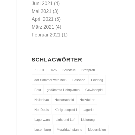
Juni 2021
(4)
Mai 2021
(3)
April 2021
(5)
März 2021
(4)
Februar 2021
(1)
SCHLAGWÖRTER
21 Juli
2025
Baustelle
Brettprofil
der Sommer wird heiß
Fassade
Feiertag
Fest
gedämmte Lichtplatten
Gewinnspiel
Hallenbau
Heinerscheid
Holzdekor
Hot Deals
König Leopold I
Lagerist
Lagerware
Licht und Luft
Lieferung
Luxemburg
Metalldachpfanne
Modernisiert