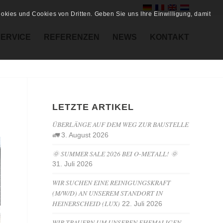
kies und Cookies von Dritten. Geben Sie uns Ihre Einwilligung, damit
SERVICE
REFERENZEN
NEWS
KONTAKT
LETZTE ARTIKEL
ÜBERLÄNGE AUF DEM WEG ZUR BAUSTELLE
🚛
3. August 2026
🌞 SUMMER SALE 2026 BEI O-METALL! 🌞
31. Juli 2026
WIR SUCHEN EINE REINIGUNGSKRAFT
(M/W/D) AN UNSEREM STANDORT IN
HEINERSCHEID (LUX)
22. Juli 2026
WIR TRAUERN UM UNSEREN EHEMALIGEN