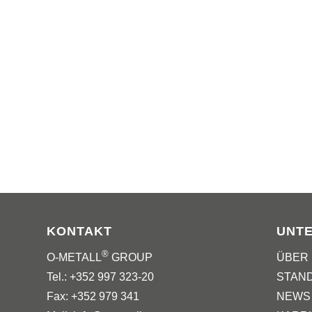
KONTAKT
UNT
®
O-METALL
GROUP
ÜBER
Tel.: +352 997 323-20
STAN
Fax: +352 979 341
NEWS