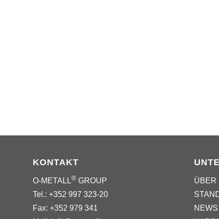
KONTAKT
UNT
®
O-METALL
GROUP
ÜBER
Tel.: +352 997 323-20
STAN
Fax: +352 979 341
NEWS