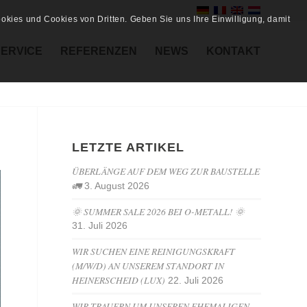
kies und Cookies von Dritten. Geben Sie uns Ihre Einwilligung, damit
SERVICE
REFERENZEN
NEWS
KONTAKT
LETZTE ARTIKEL
ÜBERLÄNGE AUF DEM WEG ZUR BAUSTELLE
🚛
3. August 2026
🌞 SUMMER SALE 2026 BEI O-METALL! 🌞
31. Juli 2026
WIR SUCHEN EINE REINIGUNGSKRAFT
(M/W/D) AN UNSEREM STANDORT IN
HEINERSCHEID (LUX)
22. Juli 2026
WIR TRAUERN UM UNSEREN EHEMALIGEN