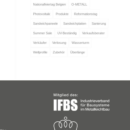
Nationalfeiertag Belgien
O-METALL
Photovoltaik
Produkte
Reformationstag
Sandwichpaneele
Sandwichplatten
Sanierung
Summer Sale
UV-Beständig
Verkaufsberater
Verkäufer
Verlosung
Wasserturm
Wellprofile
Zubehör
Überlänge