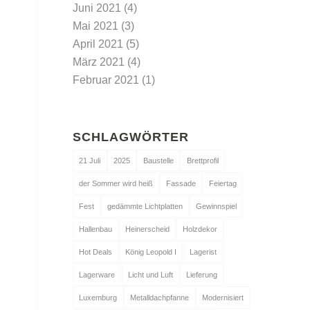
Juni 2021
(4)
Mai 2021
(3)
April 2021
(5)
März 2021
(4)
Februar 2021
(1)
SCHLAGWÖRTER
21 Juli
2025
Baustelle
Brettprofil
der Sommer wird heiß
Fassade
Feiertag
Fest
gedämmte Lichtplatten
Gewinnspiel
Hallenbau
Heinerscheid
Holzdekor
Hot Deals
König Leopold I
Lagerist
Lagerware
Licht und Luft
Lieferung
Luxemburg
Metalldachpfanne
Modernisiert