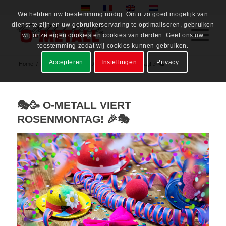
We hebben uw toestemming nodig. Om u zo goed mogelijk van
dienst te zijn en uw gebruikerservaring te optimaliseren, gebruiken
wij onze eigen cookies en cookies van derden. Geef ons uw
toestemming zodat wij cookies kunnen gebruiken.
Accepteren
Instellingen
Privacy
Home
/
News
/
🎭🥳 O-METALL viert Rosenmontag! 🎉🎭
🎭🥳 O-METALL VIERT
ROSENMONTAG! 🎉🎭