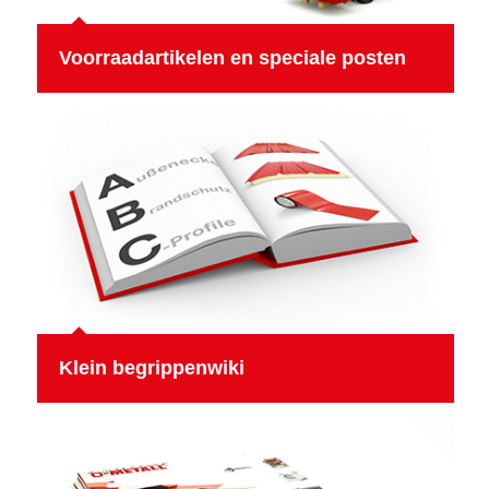
Voorraadartikelen en speciale posten
Klein begrippenwiki