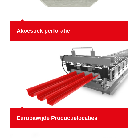
Akoestiek perforatie
Europawijde Productielocaties