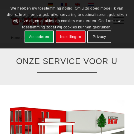
We hebben uw toestemming nodig. Om u zo goed mogelijk van
dienst te zijn en uw gebruikerservaring te optimaliseren, gebruiken
wij onze eigen cookies en cookies van derden. Geef ons uw
toestemming zodat wij cookies kunnen gebruiken.
Accepteren
Instellingen
Privacy
Home
/
Service
ONZE SERVICE VOOR U