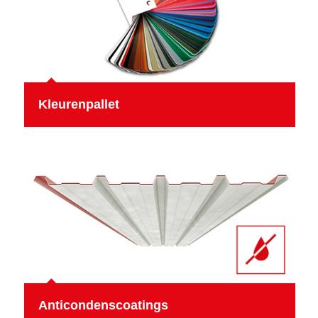
Kleurenpallet
Anticondenscoatings