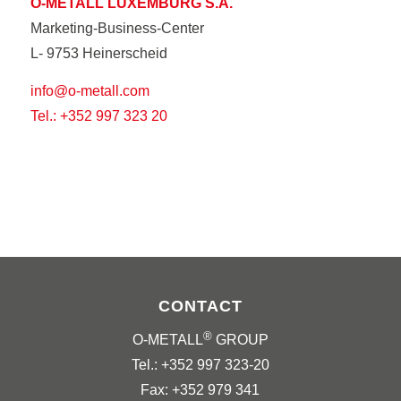
O-METALL LUXEMBURG S.A.
Marketing-Business-Center
L- 9753 Heinerscheid
info@o-metall.com
Tel.: +352 997 323 20
CONTACT
®
O-METALL
GROUP
Tel.: +352 997 323-20
Fax: +352 979 341