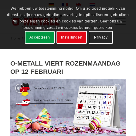
We hebben uw toestemming nodig. Om u zo goed mogelijk van
dienst te zijn en uw gebruikerservaring te optimaliseren, gebruiken
wij onze eigen cookies en cookies van derden. Geef ons uw
toestemming zodat wij cookies kunnen gebruiken.
Accepteren
Instellingen
Privacy
Home
/
News
O-METALL VIERT ROZENMAANDAG
OP 12 FEBRUARI