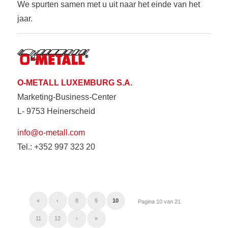
We spurten samen met u uit naar het einde van het
jaar.
O-METALL LUXEMBURG S.A.
Marketing-Business-Center
L- 9753 Heinerscheid
info@o-metall.com
Tel.: +352 997 323 20
«
‹
8
9
10
Pagina 10 van 21
11
12
›
»