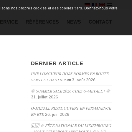
ilisons nos propres cookies et des cookies tiers. Donnez-nous votre
ERVICE
RÉFÉRENCES
NEWS
CONTACT
DERNIER ARTICLE
UNE LONGUEUR HORS NORMES EN ROUTE
VERS LE CHANTIER 🚛
3. août 2026
🌞 SUMMER SALE 2026 CHEZ O-METALL ! 🌞
31. juillet 2026
O-METALL RESTE OUVERT EN PERMANENCE
EN ETE
26. juin 2026
🇱🇺 🎉 FÊTE NATIONALE DU LUXEMBOURG
– NOUS CÉLÉBRONS AVEC VOUS ! 🎉 🇱🇺