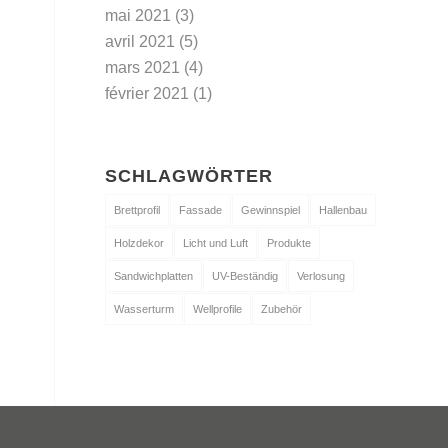
mai 2021
(3)
avril 2021
(5)
mars 2021
(4)
février 2021
(1)
SCHLAGWÖRTER
Brettprofil
Fassade
Gewinnspiel
Hallenbau
Holzdekor
Licht und Luft
Produkte
Sandwichplatten
UV-Beständig
Verlosung
Wasserturm
Wellprofile
Zubehör