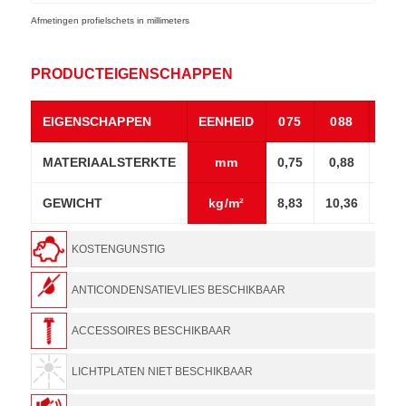
Afmetingen profielschets in millimeters
PRODUCTEIGENSCHAPPEN
EIGENSCHAPPEN
EENHEID
075
088
10
MATERIAALSTERKTE
mm
0,75
0,88
1,0
GEWICHT
kg/m²
8,83
10,36
11,7