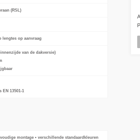
eraan (RSL)
A
P
le lengtes op aanvraag
binnenzijde van de dakversie)
en
ijgbaar
s EN 13501-1
nvoudige montage • verschillende standaardkleuren