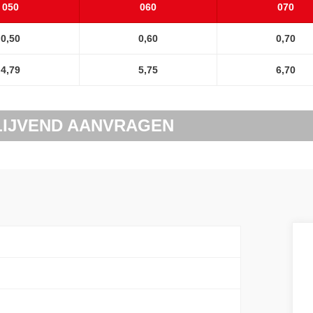
050
060
070
0,50
0,60
0,70
4,79
5,75
6,70
LIJVEND AANVRAGEN