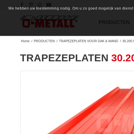
We hebben uw toestemming nodig. Om u zo goed mogelijk van dienst te
PRODUCTEN
Home
/
PRODUCTEN
/
TRAPEZEPLATEN VOOR DAK & WAND
/
30.200.
TRAPEZEPLATEN
30.2