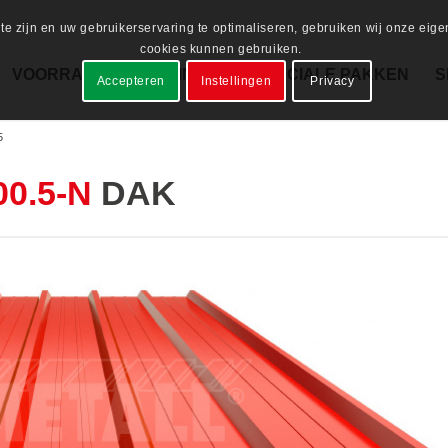
 zijn en uw gebruikerservaring te optimaliseren, gebruiken wij onze eig
cookies kunnen gebruiken.
VOORRAAD ASSORTIMENT
SPECIALE PAKKEN
S
Accepteren
Instellingen
Privacy
5
00.5-N
DAK