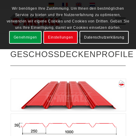
Wir benötigen Ihre Zustimmung. Um Ihnen den bestmöglichen
Service zu bieten und Ihre Nutzererfahrung zu optimieren,
verwenden wir eigene Cookies und Cookies von Dritten. Geben Sie
uns Ihre Einwilligung, damit wir Cookies einsetzen dürfen.
Genehmigen
Einstellungen
Datenschutzerklärung
Startseite
/
Produkte
/
Geschossdeckenprofile
GESCHOSSDECKENPROFILE