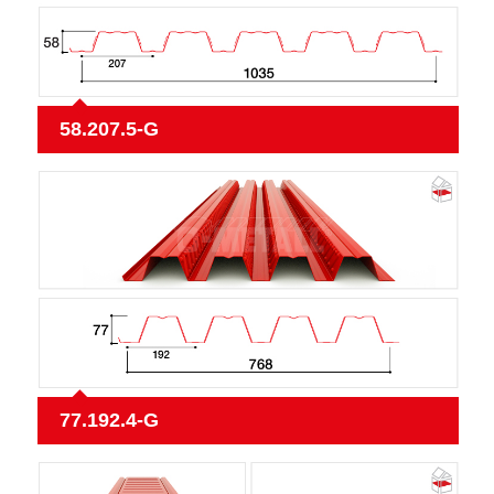
58.207.5-G
77.192.4-G