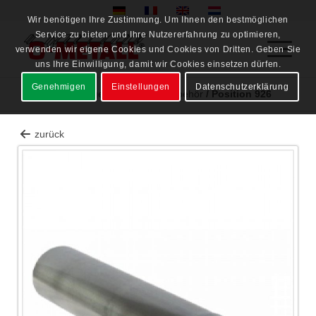
Wir benötigen Ihre Zustimmung. Um Ihnen den bestmöglichen
Service zu bieten und Ihre Nutzererfahrung zu optimieren,
verwenden wir eigene Cookies und Cookies von Dritten. Geben Sie
uns Ihre Einwilligung, damit wir Cookies einsetzen dürfen.
Genehmigen
Einstellungen
Datenschutzerklärung
Lagerware
/
Lager Heidweiler
/
Zubehör
/
Position 926
zurück