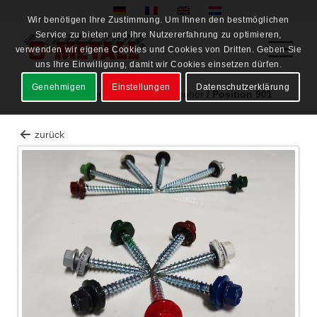
Wir benötigen Ihre Zustimmung. Um Ihnen den bestmöglichen
Service zu bieten und Ihre Nutzererfahrung zu optimieren,
verwenden wir eigene Cookies und Cookies von Dritten. Geben Sie
uns Ihre Einwilligung, damit wir Cookies einsetzen dürfen.
Genehmigen
Einstellungen
Datenschutzerklärung
Lagerware
/
Lager Heidweiler
/
Zubehör
/
Position 901
zurück