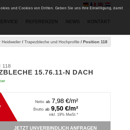
kies und Cookies von Dritten. Geben Sie uns Ihre Einwilligung, damit
SERVICE
REFERENZEN
NEWS
KONTAKT
 Heidweiler
/
Trapezbleche und Hochprofile
/
Position 118
 118
ZBLECHE 15.76.11-N DACH
bar
7,98
€/m²
Netto
ab
²
9,50
€/m²
Brutto
ab
inkl. 19% MwSt.*
JETZT UNVERBINDLICH ANFRAGEN