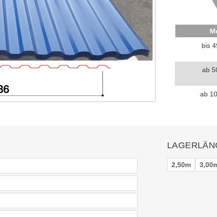
M
bis 
ab 5
ab 1
LAGERLÄN
2,50m
3,00