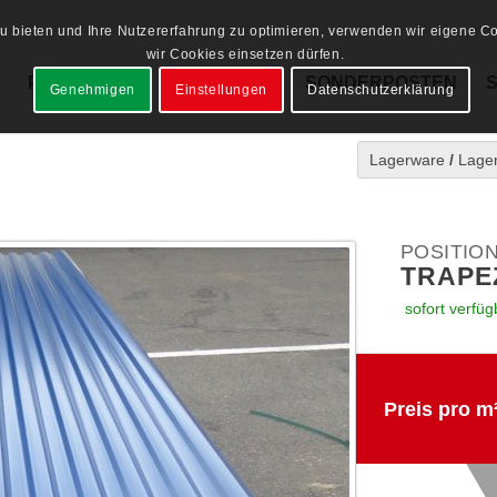
 bieten und Ihre Nutzererfahrung zu optimieren, verwenden wir eigene Coo
wir Cookies einsetzen dürfen.
PRODUKTE
LAGERWARE
SONDERPOSTEN
Genehmigen
Einstellungen
Datenschutzerklärung
Lagerware
/
Lager
POSITION
TRAPE
sofort verfüg
Preis pro m