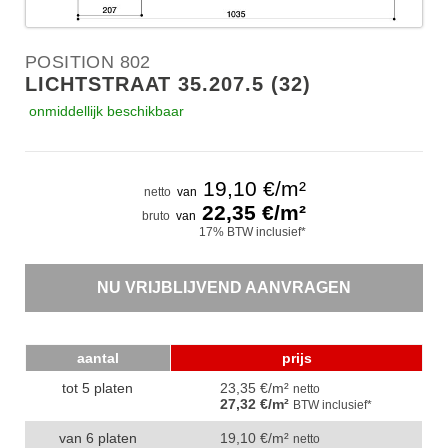
POSITION 802
LICHTSTRAAT 35.207.5 (32)
onmiddellijk beschikbaar
19,10
€/m²
netto
van
22,35
€/m²
bruto
van
17% BTW inclusief*
NU VRIJBLIJVEND AANVRAGEN
aantal
prijs
tot 5 platen
23,35 €/m²
netto
27,32 €/m²
BTW inclusief*
van 6 platen
19,10 €/m²
netto