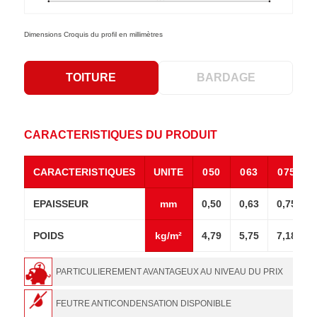
Dimensions Croquis du profil en millimètres
TOITURE
BARDAGE
CARACTERISTIQUES DU PRODUIT
CARACTERISTIQUES
UNITE
050
063
075
EPAISSEUR
mm
0,50
0,63
0,75
POIDS
kg/m²
4,79
5,75
7,18