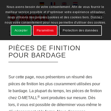
Nous avons besoin de votre consentement. Afin de vous fournir le
meilleur service possible et d'optimiser votre expérience utilisateur,
nous utilisons nos propres cookies et des cookies tiers. Donnez-
nous votre consentement pour nous permettre d'utiliser des cookies.
Accepter
Paramètres
Protection des données
Accueil
/
PRODUITS
/
APERCU DES PIECES DE FINITION
/
PIECES DE FINITION POUR BARDAGE
PIÈCES DE FINITION
POUR BARDAGE
Sur cette page, nous présentons un résumé des
pièces de finition les plus couramment utilisées pour
le bardage. La plupart du temps, les pièces de finition
®
chez O-METALL
sont produites sur mesure. Dès
lors, il vous est possible de déterminer vous-même le